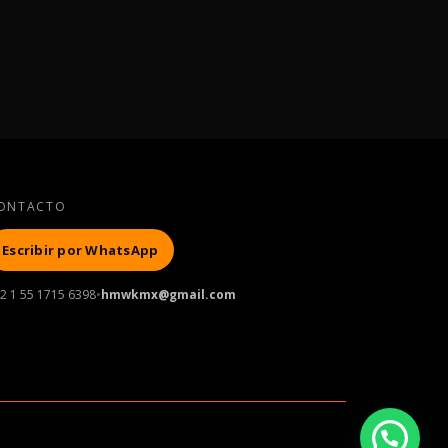
ONTACTO
Escribir por WhatsApp
2 1 55 1715 6398
•
hmwkmx@gmail.com