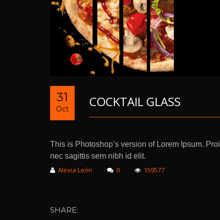
31
COCKTAIL GLASS
Oct
This is Photoshop’s version of Lorem Ipsum. Proin
nec sagittis sem nibh id elit.
Alexia León
0
159577
SHARE: