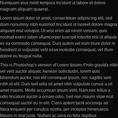
Numquam eius modi tempora incidunt ut labore et dolore
magnam aliquam quaerat.
Lorem ipsum dolor sit amet, consectetuer adipiscing elit, sed
diam nonummy nibh euismod tincidunt ut laoreet dolore magna
aliquam erat volutpat. Ut wisi enim ad minim veniam, quis
nostrud exerci tation ullamcorper suscipit lobortis nisl ut aliquip
ex ea commodo consequat. Duis autem vel eum iriure dolor in
hendrerit in vulputate velit esse molestie consequat, vel illum
dolore eu feugiat nulla.
This is Photoshop’s version of Lorem Ipsum. Proin gravida nibh
vel velit auctor aliquet. Aenean sollicitudin, lorem quis
bibendum auctor, nisi elit consequat ipsum, nec sagittis sem
nibh id elit. Duis sed odio sit amet nibh vulputate cursus a sit
amet mauris. Morbi accumsan ipsum velit. Nam nec tellus a
odio tincidunt auctor a ornare odio. Sed non mauris vitae erat
consequat auctor eu in elit. Class aptent taciti sociosqu ad
litora torquent per conubia nostra, per inceptos himenaeos.
Mauris in erat justo. Nullam ac urna eu felis dapibus