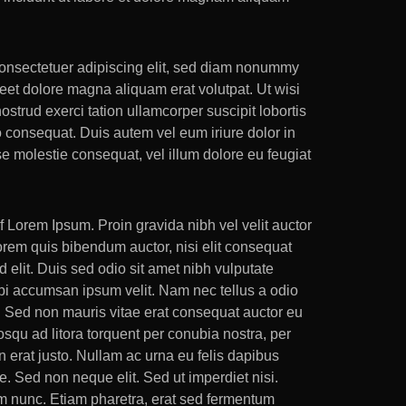
consectetuer adipiscing elit, sed diam nonummy
reet dolore magna aliquam erat volutpat. Ut wisi
strud exerci tation ullamcorper suscipit lobortis
 consequat. Duis autem vel eum iriure dolor in
sse molestie consequat, vel illum dolore eu feugiat
f Lorem Ipsum. Proin gravida nibh vel velit auctor
lorem quis bibendum auctor, nisi elit consequat
d elit. Duis sed odio sit amet nibh vulputate
bi accumsan ipsum velit. Nam nec tellus a odio
o. Sed non mauris vitae erat consequat auctor eu
ciosqu ad litora torquent per conubia nostra, per
 erat justo. Nullam ac urna eu felis dapibus
 Sed non neque elit. Sed ut imperdiet nisi.
 nunc. Etiam pharetra, erat sed fermentum