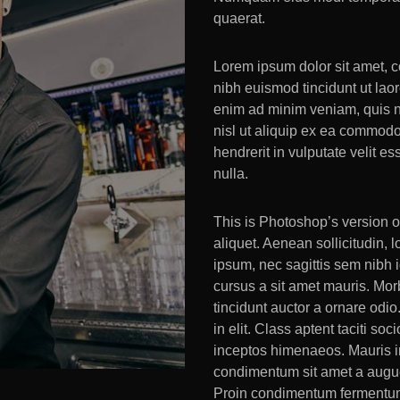
quaerat.
Lorem ipsum dolor sit amet, 
nibh euismod tincidunt ut lao
enim ad minim veniam, quis no
nisl ut aliquip ex ea commodo
hendrerit in vulputate velit e
nulla.
This is Photoshop’s version o
aliquet. Aenean sollicitudin, 
ipsum, nec sagittis sem nibh i
cursus a sit amet mauris. Mor
tincidunt auctor a ornare odi
in elit. Class aptent taciti so
inceptos himenaeos. Mauris in
condimentum sit amet a augue.
Proin condimentum fermentum