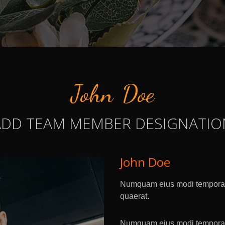
John Doe
ADD TEAM MEMBER DESIGNATIO
John Doe
Numquam eius modi tempora i
quaerat.
Numquam eius modi tempora i