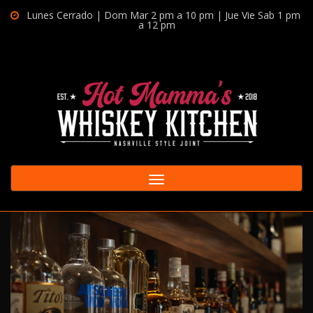
Lunes Cerrado | Dom Mar 2 pm a 10 pm | Jue Vie Sab 1 pm
a 12 pm
Toggle
navigation